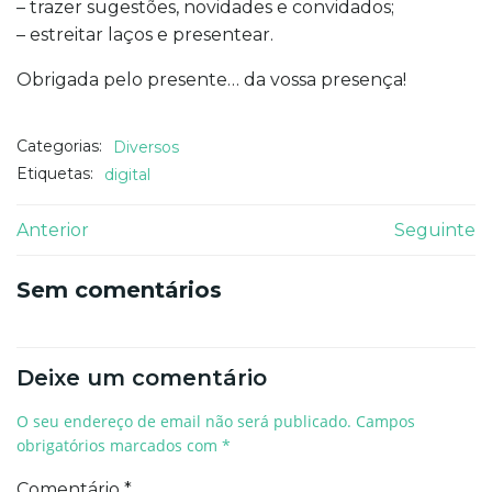
– trazer sugestões, novidades e convidados;
– estreitar laços e presentear.
Obrigada pelo presente… da vossa presença!
Categorias:
Diversos
Etiquetas:
digital
Navegação
Navegaçã
Anterior
Seguinte
de
de
Sem comentários
artigos
artigos
Deixe um comentário
O seu endereço de email não será publicado.
Campos
obrigatórios marcados com
*
Comentário
*