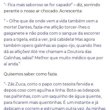
“- Fica mais saboroso se for capado!”
– diz, sorrindo
perante o nosso ar chocado. Acrescenta:
“ – Olhe que de onde vem a vida também vem a
morte! Dantes, fazia-me aflição torcer-lhes o
gasganete e não podia com o sangue da escorrer
para a tigela, está a ver, prá cabidela! Mas agora
também opero galinhas ao papo-rijo, quando lhes
dá as aflições! Até me chamam a Doutora das
Galinhas, sabia? Melhor que muito médico que por
aí anda.”
Quisemos saber como fazia.
“- Zás Zuca, corto o papo com tesoira fervida e
depois coso com agulha e linha. Boto-as òdespois
nas palhinhas, com um saquinho de água quente,
para ficarem mais quentinhas. É um instante e já
debicam e correm e estrumam outra vez. As minhas