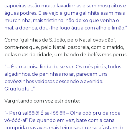
capoeiras estão muito lavadinhas e sem mosquitos e
águas podres. E se vejo alguma galinhita assim mais
murchinha, mais tristinha, não deixo que venha o
mal, a doença, dou-lhe logo água com alho e limão.”
Como “galinhas de S. João, pelo Natal ovos dão”,
conta-nos que, pelo Natal, pastoreia, com o marido,
pelas ruas da cidade, um bando de belíssimos perus.
“ – É uma coisa linda de se ver! Os més pirús, todos
alçadinhos, de peninhas no ar, parecem uns
pavõezinhos vaidosos descendo a avenida.
Glugluglu…”
Vai gritando com voz estridente:
“- Perú salôôiô! É sa-lôôiô!!! – Olha óóó pru da roda
vó-óóó-a!” De quando em vez, bate com a cana
comprida nas aves mais teimosas que se afastam do